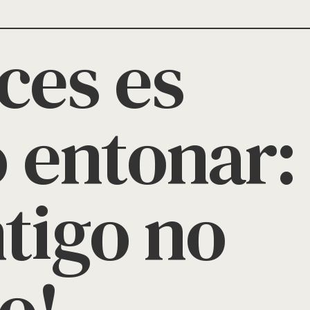
ces es
 entonar:
tigo no
o!