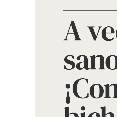
A ve
sano
¡Con
bich