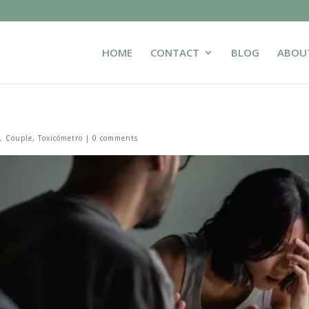
HOME
CONTACT
BLOG
ABOU
o
,
Couple
,
Toxicómetro
|
0 comments