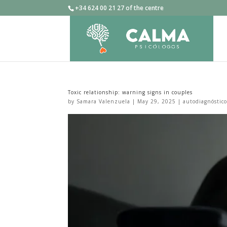
+34 624 00 21 27 of the centre
Toxic relationship: warning signs in couples
by
Samara Valenzuela
|
May 29, 2025
|
autodiagnóstic