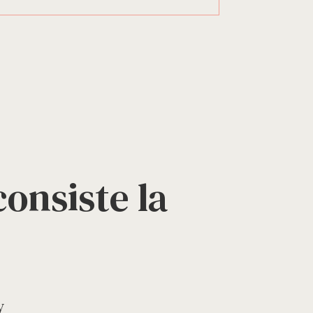
onsiste la
y