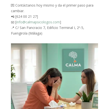
💌 Contáctanos hoy mismo y da el primer paso para
cambiar.
📲 [624 00 21 27]
📧 [
info@calmapsicologos.com
]
📍 C/ San Pancracio 7, Edificio Terminal I, 2º-5,
Fuengirola (Málaga)