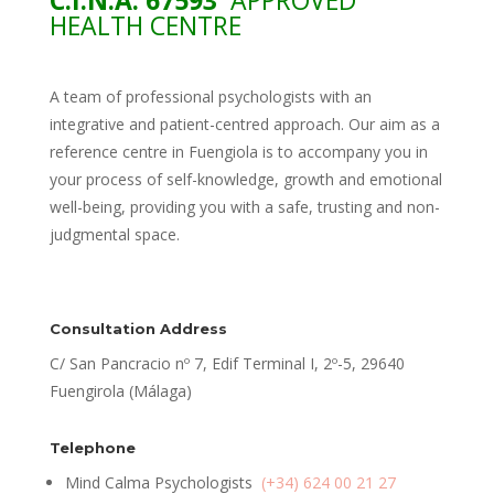
C.I.N.A. 67593
APPROVED
HEALTH CENTRE
A team of professional psychologists with an
integrative and patient-centred approach. Our aim as a
reference centre in Fuengiola is to accompany you in
your process of self-knowledge, growth and emotional
well-being, providing you with a safe, trusting and non-
judgmental space.
Consultation Address
C/ San Pancracio nº 7, Edif Terminal I, 2º-5, 29640
Fuengirola (Málaga)
Telephone
Mind Calma Psychologists
(+34) 624 00 21 27