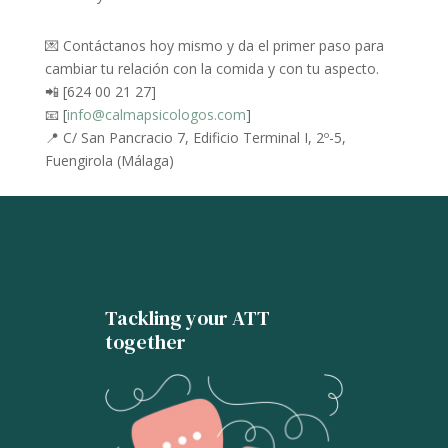
💌 Contáctanos hoy mismo y da el primer paso para
cambiar tu relación con la comida y con tu aspecto.
📲 [624 00 21 27]
📧 [
info@calmapsicologos.com
]
📍 C/ San Pancracio 7, Edificio Terminal I, 2º-5,
Fuengirola (Málaga)
Tackling your ATT
together