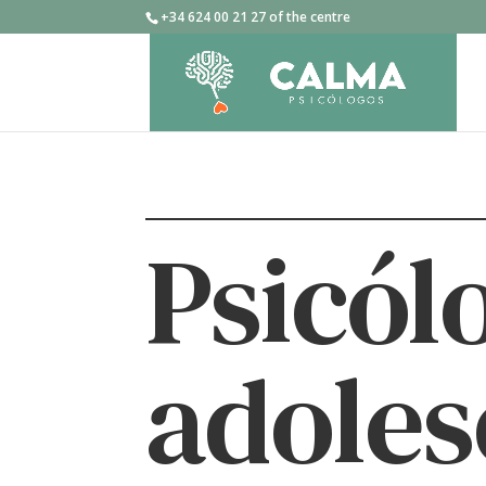
+34 624 00 21 27 of the centre
Psicól
adoles