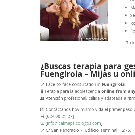
Ma
Se
Ro
Fo
Tu i
¿Buscas terapia para ge
Fuengirola – Mijas u onl
📍 Face-to-face consultation in
Fuengirola
🖥️ Terapia para la adolescencia
online from an
👥 Atención profesional, cálida y adaptada a rit
💌 Contáctanos hoy mismo y da el primer paso par
📲 [624 00 21 27]
📧 [
info@calmapsicologos.com
]
📍 C/ San Pancracio 7, Edificio Terminal I, 2º-5,