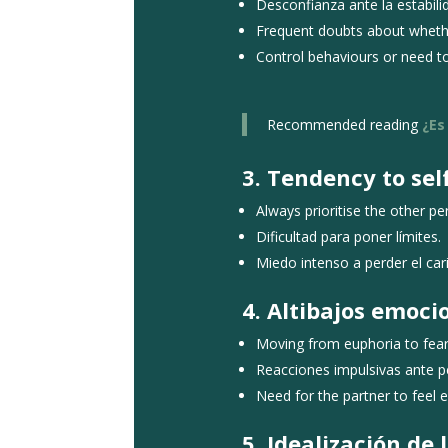
Desconfianza ante la estabilid
Frequent doubts about whethe
Control behaviours or need to
Recommended reading
¿Es 
3. Tendency to sel
Always prioritise the other pe
Dificultad para poner límites.
Miedo intenso a perder el car
4. Altibajos emoci
Moving from euphoria to fear
Reacciones impulsivas ante 
Need for the partner to feel 
5. Idealización de 