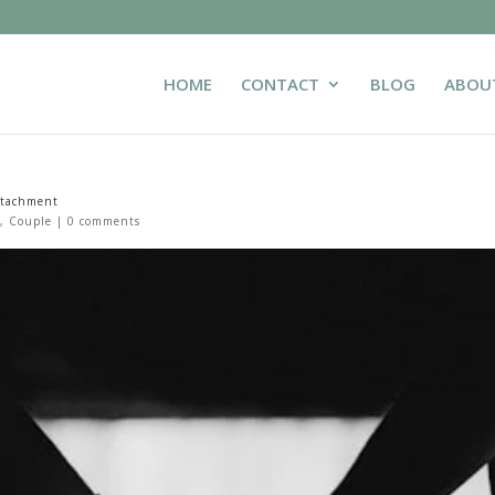
HOME
CONTACT
BLOG
ABOU
attachment
o
,
Couple
|
0 comments