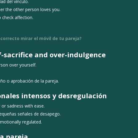
ad del vínculo.
r the other person loves you.
 check affection.
correcto mirar el móvil de tu pareja?
f-sacrifice and over-indulgence
rson over yourself.
iño o aprobación de la pareja.
onales intensos y desregulación
 or sadness with ease.
pequeñas señales de desapego.
emotionally regulated.
la pareja