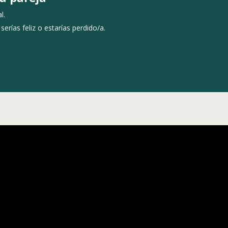
l.
erías feliz o estarías perdido/a.