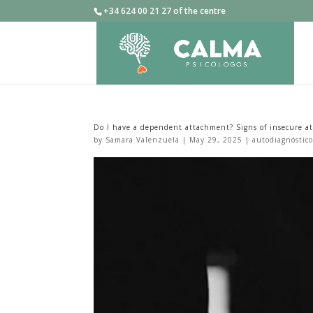
+34 624 00 21 27 of the centre
Do I have a dependent attachment? Signs of insecure 
by
Samara Valenzuela
|
May 29, 2025
|
autodiagnóstic