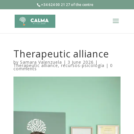
+34 624 00 21 27 of the centre
Therapeutic alliance
by
Samara Valenzuela
|
3 June 2026
|
Therapeutic alliance
,
recursos-psicología
|
0
comments