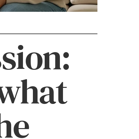
ssion:
 what
he