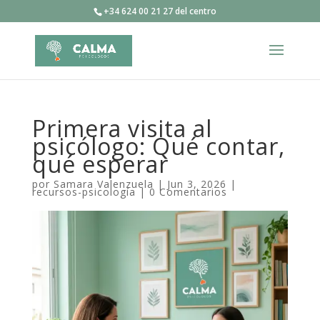
+34 624 00 21 27 del centro
Primera visita al
psicólogo: Qué contar,
qué esperar
por
Samara Valenzuela
|
Jun 3, 2026
|
recursos-psicología
|
0 Comentarios