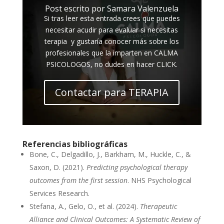
Post escrito por Samara Valenzuela
Si tras leer esta entrada crees que puedes
necesitar acudir para evaluar si necesitas
terapia y gustaría conocer más sobre los
profesionales que la imparten en CALMA
PSICOLOGOS, no dudes en hacer CLICK.
Contactar para TERAPIA
Referencias bibliográficas
Bone, C., Delgadillo, J., Barkham, M., Huckle, C., &
Saxon, D. (2021).
Predicting psychological therapy
outcomes from the first session
. NHS Psychological
Services Research.
Stefana, A., Gelo, O., et al. (2024).
Therapeutic
Alliance and Clinical Outcomes: A Systematic Review of