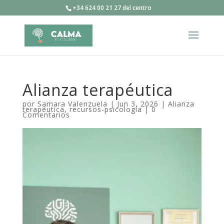
+34 624 00 21 27 del centro
Alianza terapéutica
por
Samara Valenzuela
|
Jun 3, 2026
|
Alianza
terapéutica
,
recursos-psicología
|
0
Comentarios