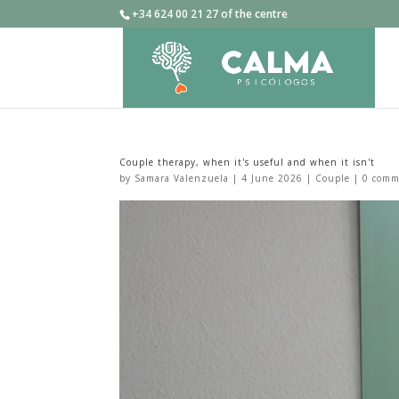
+34 624 00 21 27 of the centre
Couple therapy, when it's useful and when it isn't
by
Samara Valenzuela
|
4 June 2026
|
Couple
|
0 comm