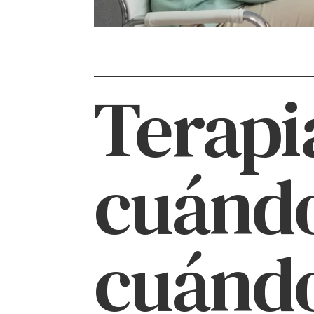
Terapi
cuándo
cuánd