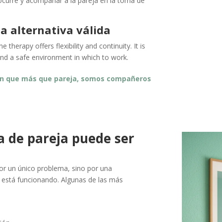
 ocurre y acompañar a la pareja en la toma de
a alternativa válida
therapy offers flexibility and continuity. It is
and a safe environment in which to work.
ón que más que pareja, somos compañeros
a de pareja puede ser
or un único problema, sino por una
 está funcionando. Algunas de las más