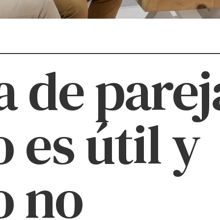
a de parej
 es útil y
o no