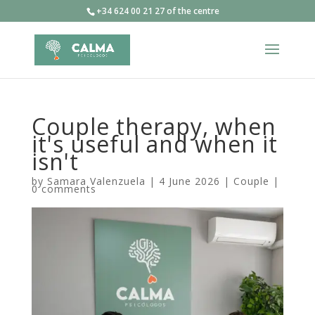
+34 624 00 21 27 of the centre
Couple therapy, when
it's useful and when it
isn't
by
Samara Valenzuela
|
4 June 2026
|
Couple
|
0 comments