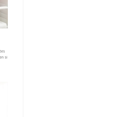
tes
en si