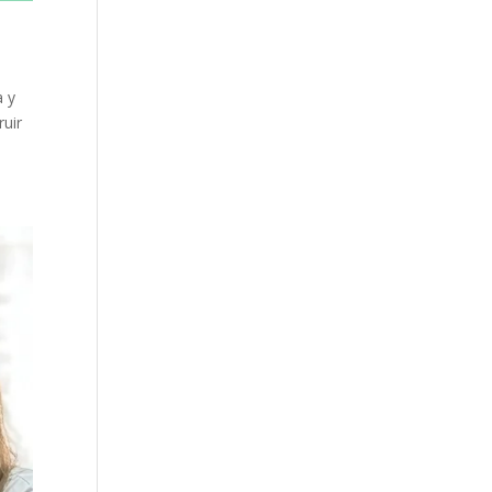
a y
ruir