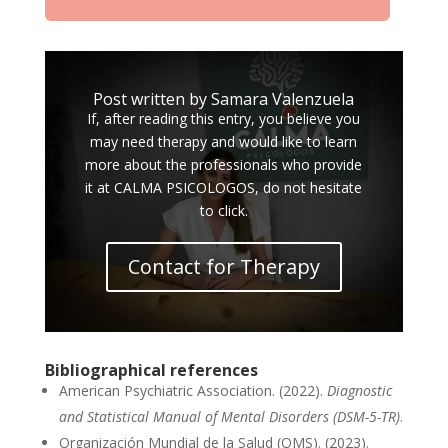
Post written by Samara Valenzuela
If, after reading this entry, you believe you
may need therapy and would like to learn
more about the professionals who provide
it at CALMA PSICOLOGOS, do not hesitate
to click.
Contact for Therapy
Bibliographical references
American Psychiatric Association. (2022).
Diagnostic
and Statistical Manual of Mental Disorders (DSM-5-TR)
.
Organización Mundial de la Salud (OMS). (2023).