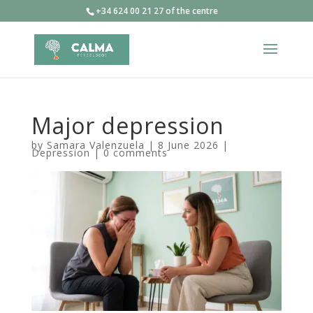
+34 624 00 21 27 of the centre
Major depression
by
Samara Valenzuela
|
8 June 2026
|
Depression
|
0 comments