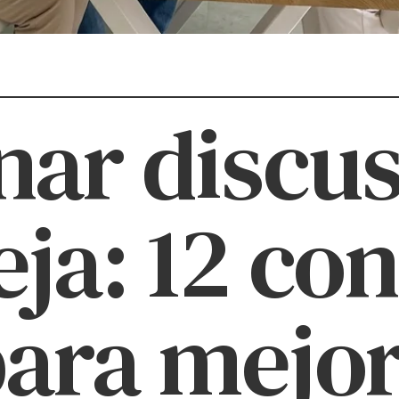
nar discu
eja: 12 co
para mejor