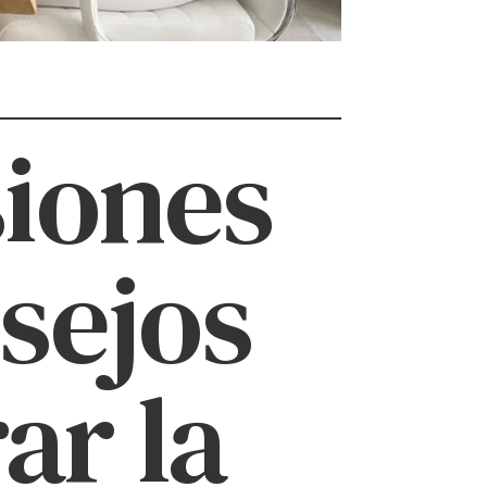
siones
nsejos
ar la