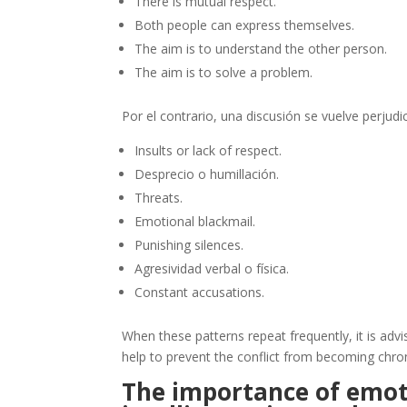
There is mutual respect.
Both people can express themselves.
The aim is to understand the other person.
The aim is to solve a problem.
Por el contrario, una discusión se vuelve perjud
Insults or lack of respect.
Desprecio o humillación.
Threats.
Emotional blackmail.
Punishing silences.
Agresividad verbal o física.
Constant accusations.
When these patterns repeat frequently, it is adv
help to prevent the conflict from becoming chron
The importance of emot