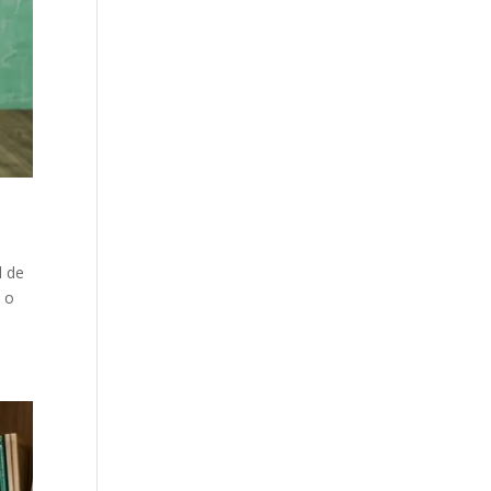
l de
a o