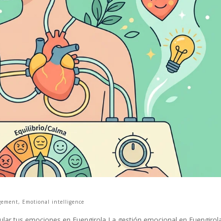
gement
,
Emotional intelligence
lar tus emociones en Fuengirola La gestión emocional en Fuengirol