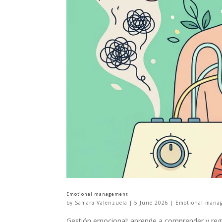
Emotional management
by
Samara Valenzuela
|
5 June 2026
|
Emotional mana
Gestión emocional: aprende a comprender y regu