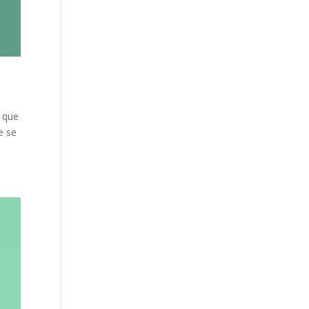
a que
e se