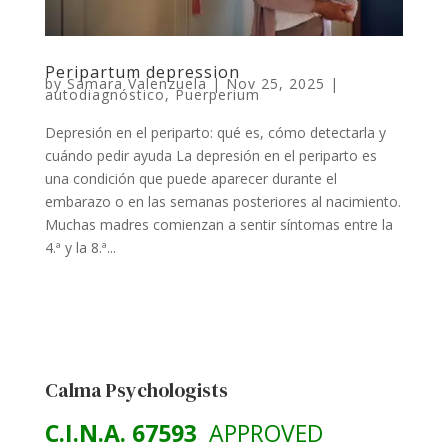
Peripartum depression
by
Samara Valenzuela
|
Nov 25, 2025
|
autodiagnóstico
,
Puerperium
Depresión en el periparto: qué es, cómo detectarla y
cuándo pedir ayuda La depresión en el periparto es
una condición que puede aparecer durante el
embarazo o en las semanas posteriores al nacimiento.
Muchas madres comienzan a sentir síntomas entre la
4.ª y la 8.ª...
Calma Psychologists
C.I.N.A. 67593
APPROVED