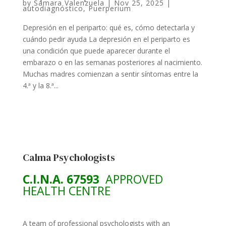
by
Samara Valenzuela
|
Nov 25, 2025
|
autodiagnóstico
,
Puerperium
Depresión en el periparto: qué es, cómo detectarla y
cuándo pedir ayuda La depresión en el periparto es
una condición que puede aparecer durante el
embarazo o en las semanas posteriores al nacimiento.
Muchas madres comienzan a sentir síntomas entre la
4.ª y la 8.ª...
Calma Psychologists
C.I.N.A. 67593
APPROVED
HEALTH CENTRE
A team of professional psychologists with an