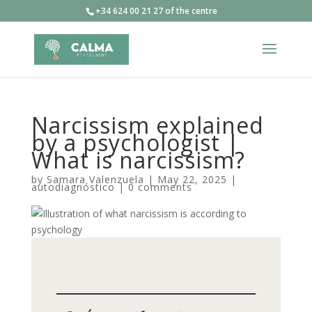
+34 624 00 21 27 of the centre
Narcissism explained
by a psychologist |
What is narcissism?
by
Samara Valenzuela
|
May 22, 2025
|
autodiagnóstico
|
0 comments