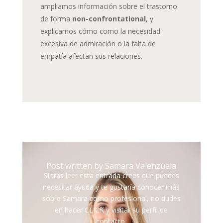
ampliamos información sobre el trastorno
de forma
non-confrontational,
y
explicamos cómo como la necesidad
excesiva de admiración o la falta de
empatía afectan sus relaciones.
Post written by Samara Valenzuela
Si tras leer esta entrada crees que puedes
necesitar ayuda y te gustaría conocer más
sobre Samara como profesional, no dudes
en hacer CLICK y visitar su perfil de
contacto.