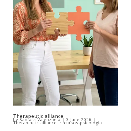
Therapeutic alliance
by
Samara Valenzuela
|
3 June 2026
|
Therapeutic alliance
,
recursos-psicología