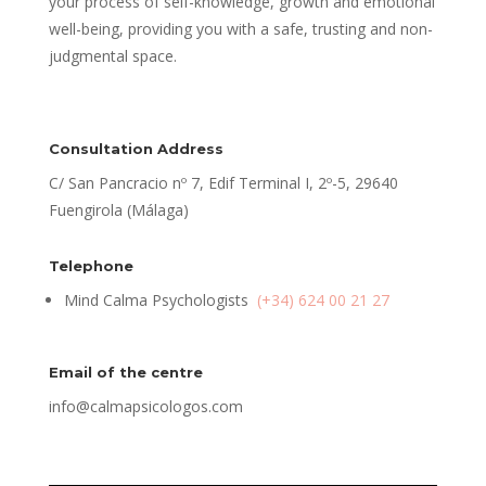
your process of self-knowledge, growth and emotional
well-being, providing you with a safe, trusting and non-
judgmental space.
Consultation Address
C/ San Pancracio nº 7, Edif Terminal I, 2º-5, 29640
Fuengirola (Málaga)
Telephone
Mind Calma Psychologists
(+34) 624 00 21 27
Email of the centre
info@calmapsicologos.com