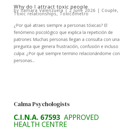
Why do I attract toxic people
by
Samara Valenzuela
|
2 June 2026
|
Couple
,
Toxic relationships
,
Toxicómetro
¿Por qué atraes siempre a personas tóxicas? El
fenómeno psicológico que explica la repetición de
patrones Muchas personas llegan a consulta con una
pregunta que genera frustración, confusión e incluso
culpa: ¿Por qué siempre termino relacionándome con
personas...
Calma Psychologists
C.I.N.A. 67593
APPROVED
HEALTH CENTRE