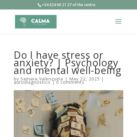
+34 624 00 21 27 of the centre
Do I have stress or
anxiety? | Psychology
and mental well-being
by
Samara Valenzuela
|
May 22, 2025
|
autodiagnóstico
|
0 comments