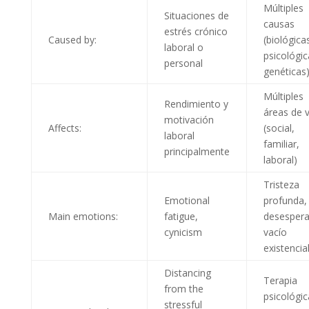
Múltiples
Situaciones de
causas
estrés crónico
Caused by:
(biológica
laboral o
psicológic
personal
genéticas
Múltiples
Rendimiento y
áreas de v
motivación
Affects:
(social,
laboral
familiar,
principalmente
laboral)
Tristeza
Emotional
profunda,
Main emotions:
fatigue,
desespera
cynicism
vacío
existencia
Distancing
Terapia
from the
psicológic
stressful