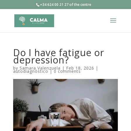
+34 624 00 21 27 of the centre
Do I have fatigue or
depression?
by
Samara Valenzuela
|
Feb 18, 2026
|
autodiagnóstico
|
0 comments