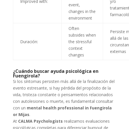
Improved with:
y/o
event,
tratamien
changes in the
farmacoló
environment
Often
Persiste 
subsides when
allá de las
Duración:
the stressful
circunstan
context
externas
changes
¿Cuándo buscar ayuda psicológica en
Fuengirola?
Si los síntomas persisten más allá de la finalización del
evento estresante, si hay pérdida del propósito de la
vida, tristeza constante o pensamientos relacionados
con autolesiones o muerte, es fundamental consultar
con un
mental health professional in Fuengirola
or Mijas
.
At
CALMA Psychologists
realizamos evaluaciones
psicológicas completas para diferenciar burnout de