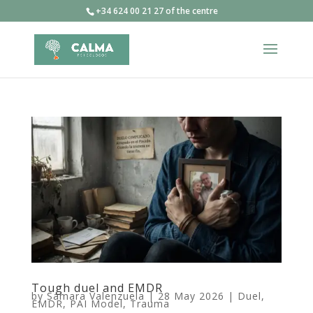
+34 624 00 21 27 of the centre
Tough duel and EMDR
by
Samara Valenzuela
|
28 May 2026
|
Duel
,
EMDR
,
PAI Model
,
Trauma