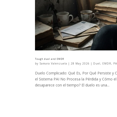
Tough duel and EMDR
by
Samara Valenzuela
|
28 May 2026
|
Duel
,
EMDR
,
PA
Duelo Complicado: Qué Es, Por Qué Persiste y
el Sistema PAI No Procesa la Pérdida y Cómo e
desaparece con el tiempo? El duelo es una...