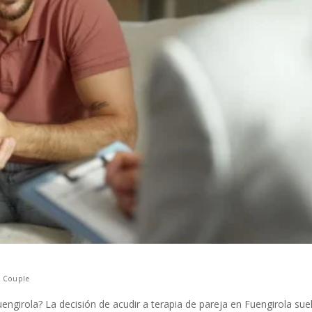
,
Couple
engirola? La decisión de acudir a terapia de pareja en Fuengirola sue