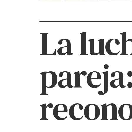
La luc
pareja
recono