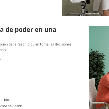
ha de poder en una
uién tiene razón o quién toma las decisiones,
undo.
:
zación.
orma saludable.