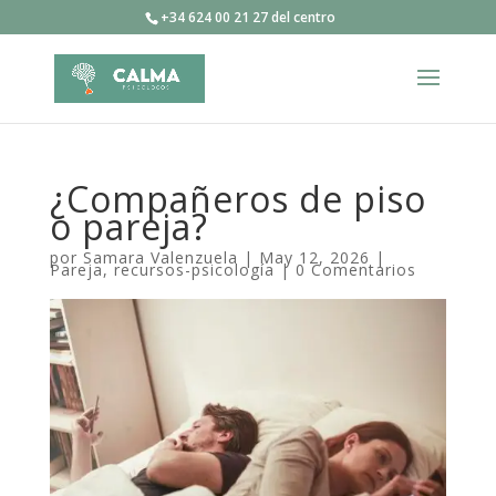
+34 624 00 21 27 del centro
¿Compañeros de piso
o pareja?
por
Samara Valenzuela
|
May 12, 2026
|
Pareja
,
recursos-psicología
|
0 Comentarios