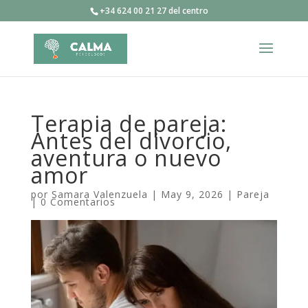
+34 624 00 21 27 del centro
Terapia de pareja:
Antes del divorcio,
aventura o nuevo
amor
por
Samara Valenzuela
|
May 9, 2026
|
Pareja
|
0 Comentarios