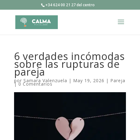
+34 624 00 21 27 del centro
6 verdades incómodas
sobre las rupturas de
pareja
por
Samara Valenzuela
|
May 19, 2026
|
Pareja
|
0 Comentarios