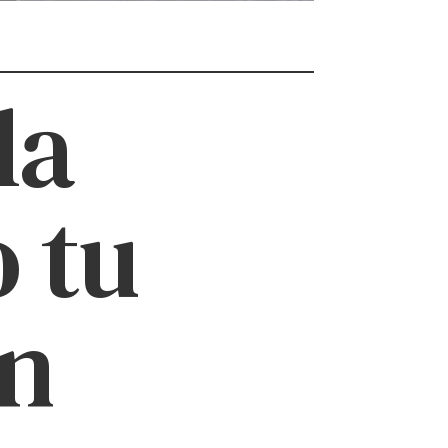
la
 tu
un