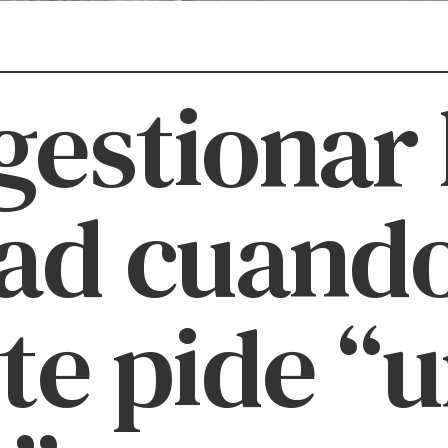
estionar 
ad cuando
 te pide “