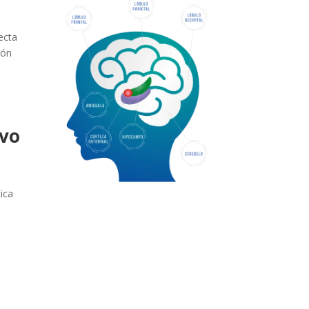
ecta
ión
ivo
ica