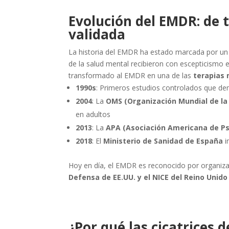
Evolución del EMDR: de 
validada
La historia del EMDR ha estado marcada por un 
de la salud mental recibieron con escepticismo
transformado al EMDR en una de las
terapias
1990s
: Primeros estudios controlados que de
2004
: La
OMS (Organización Mundial de la
en adultos
2013
: La
APA (Asociación Americana de Psi
2018
: El
Ministerio de Sanidad de España
i
Hoy en día, el EMDR es reconocido por organiz
Defensa de EE.UU. y el NICE del Reino Unido
¿Por qué las cicatrices