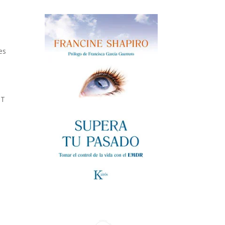
es
PT