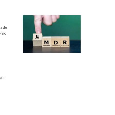
nado
como
gre