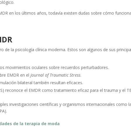
ológico.
DR en los últimos años, todavía existen dudas sobre cómo funciona 
EMDR
 de la psicología clínica moderna. Estos son algunos de sus principa
 los movimientos oculares sobre recuerdos perturbadores.
sobre EMDR en el
Journal of Traumatic Stress
.
lación bilateral también resultan eficaces.
MS) reconoce el EMDR como tratamiento eficaz para el trauma y el T
les investigaciones científicas y organismos internacionales como l
PA).
idades de la terapia de moda