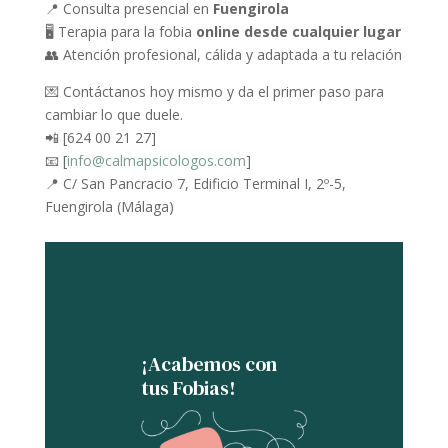
📍 Consulta presencial en
Fuengirola
🖥️ Terapia para la fobia
online desde cualquier lugar
👥 Atención profesional, cálida y adaptada a tu relación
💌 Contáctanos hoy mismo y da el primer paso para
cambiar lo que duele.
📲 [624 00 21 27]
📧 [
info@calmapsicologos.com
]
📍 C/ San Pancracio 7, Edificio Terminal I, 2º-5,
Fuengirola (Málaga)
¡Acabemos con
tus Fobias!