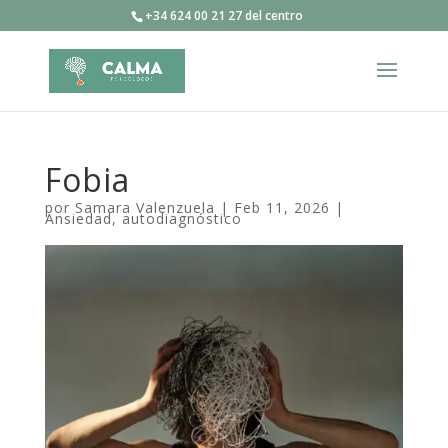
+34 624 00 21 27 del centro
Fobia
por
Samara Valenzuela
|
Feb 11, 2026
|
Ansiedad
,
autodiagnóstico