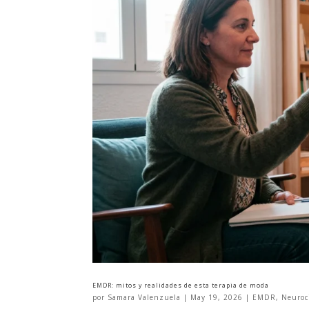
EMDR: mitos y realidades de esta terapia de moda
por
Samara Valenzuela
|
May 19, 2026
|
EMDR
,
Neuroc