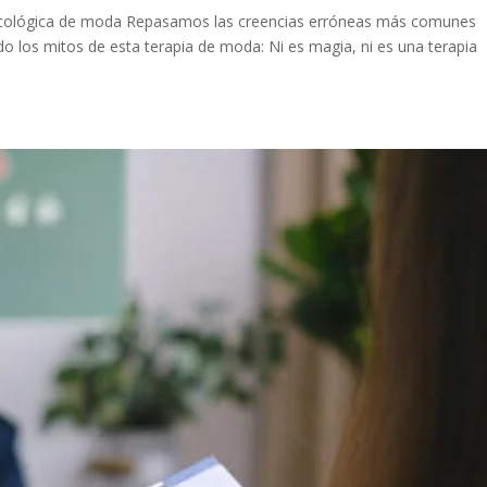
sicológica de moda Repasamos las creencias erróneas más comunes
o los mitos de esta terapia de moda: Ni es magia, ni es una terapia