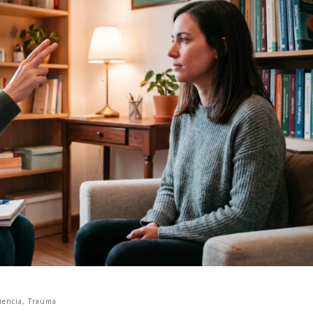
iencia
,
Trauma