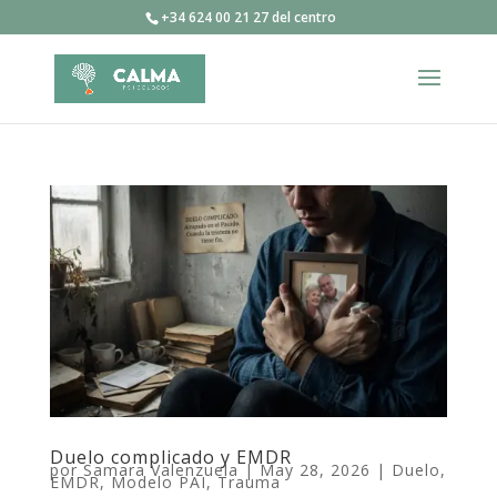
+34 624 00 21 27 del centro
Duelo complicado y EMDR
por
Samara Valenzuela
|
May 28, 2026
|
Duelo
,
EMDR
,
Modelo PAI
,
Trauma