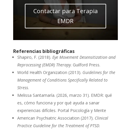
Contactar para Terapia
EMDR
Referencias bibliográficas
Shapiro, F. (2018).
Eye Movement Desensitization and
Reprocessing (EMDR) Therapy
. Guilford Press.
World Health Organization (2013).
Guidelines for the
Management of Conditions Specifically Related to
Stress
.
Melissa Santamaría
. (
2026, marzo 31
).
EMDR: qué
es, cómo funciona y por qué ayuda a sanar
experiencias difíciles.
Portal Psicología y Mente
American Psychiatric Association (2017).
Clinical
Practice Guideline for the Treatment of PTSD
.