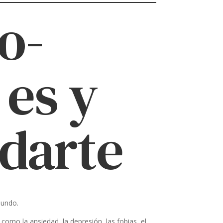
o-
 es y
darte
mundo.
como la ansiedad, la depresión, las fobias, el