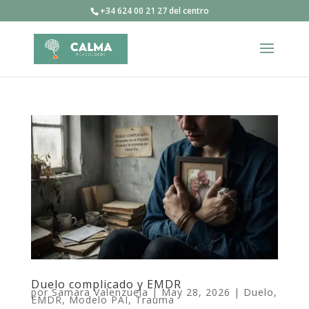
+34 624 00 21 27 del centro
Duelo complicado y EMDR
por
Samara Valenzuela
|
May 28, 2026
|
Duelo
,
EMDR
,
Modelo PAI
,
Trauma