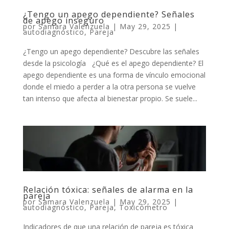
¿Tengo un apego dependiente? Señales
de apego inseguro
por
Samara Valenzuela
|
May 29, 2025
|
autodiagnóstico
,
Pareja
¿Tengo un apego dependiente? Descubre las señales
desde la psicología ¿Qué es el apego dependiente? El
apego dependiente es una forma de vínculo emocional
donde el miedo a perder a la otra persona se vuelve
tan intenso que afecta al bienestar propio. Se suele...
Relación tóxica: señales de alarma en la
pareja
por
Samara Valenzuela
|
May 29, 2025
|
autodiagnóstico
,
Pareja
,
Toxicómetro
Indicadores de que una relación de pareja es tóxica