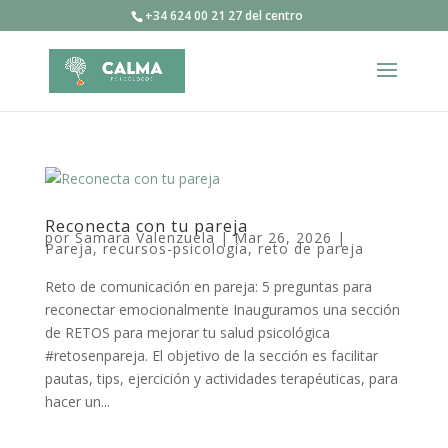
+34 624 00 21 27 del centro
Reconecta con tu pareja
por
Samara Valenzuela
|
Mar 26, 2026
|
Pareja
,
recursos-psicología
,
reto de pareja
Reto de comunicación en pareja: 5 preguntas para
reconectar emocionalmente Inauguramos una sección
de RETOS para mejorar tu salud psicológica
#retosenpareja. El objetivo de la sección es facilitar
pautas, tips, ejercición y actividades terapéuticas, para
hacer un...