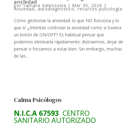
ansiedad
por
Samara Valenzuela
|
Mar 30, 2026
|
Ansiedad
,
autodiagnóstico
,
recursos-psicología
Cómo gestionar la ansiedad: lo que NO funciona y lo
que sí .¿Intentas controlar la ansiedad como si tuviera
un botón de ON/OFF? Es habitual pensar que
podemos eliminarla rápidamente: distraernos, dejar de
pensar o forzarnos a estar bien. Sin embargo, muchas
de las...
Calma Psicólogos
N.I.C.A 67593
CENTRO
SANITARIO AUTORIZADO