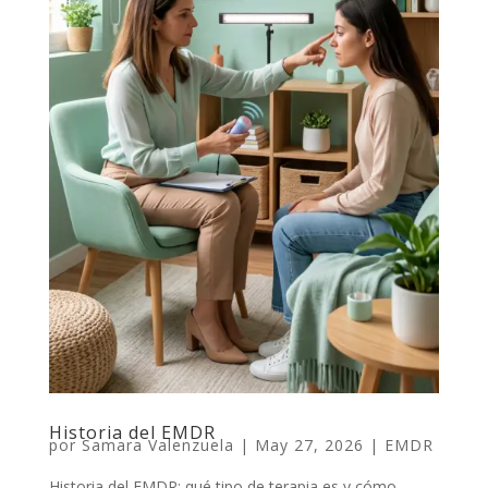
Historia del EMDR
por
Samara Valenzuela
|
May 27, 2026
|
EMDR
Historia del EMDR: qué tipo de terapia es y cómo