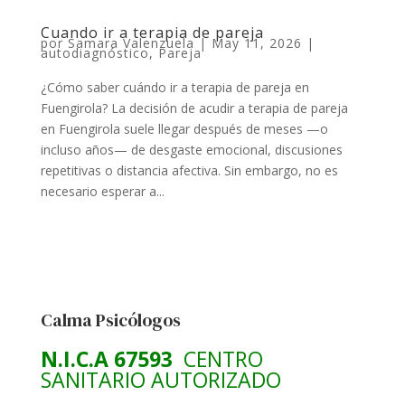
Cuando ir a terapia de pareja
por
Samara Valenzuela
|
May 11, 2026
|
autodiagnóstico
,
Pareja
¿Cómo saber cuándo ir a terapia de pareja en
Fuengirola? La decisión de acudir a terapia de pareja
en Fuengirola suele llegar después de meses —o
incluso años— de desgaste emocional, discusiones
repetitivas o distancia afectiva. Sin embargo, no es
necesario esperar a...
Calma Psicólogos
N.I.C.A 67593
CENTRO
SANITARIO AUTORIZADO