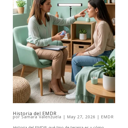
Historia del EMDR
por
Samara Valenzuela
|
May 27, 2026
|
EMDR
Historia del EMDR: qué tipo de terapia es y cómo