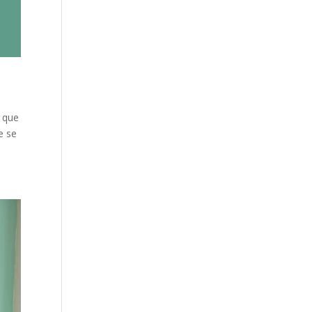
a que
e se