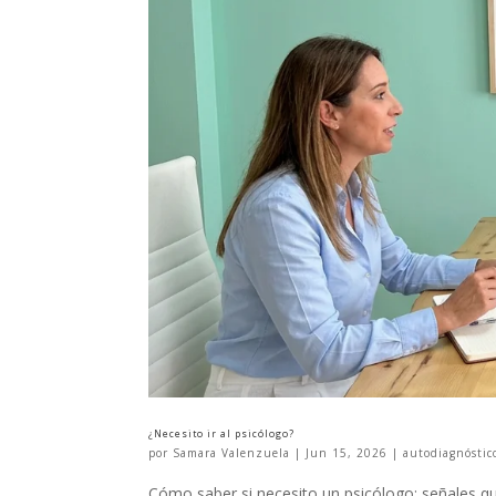
¿Necesito ir al psicólogo?
por
Samara Valenzuela
|
Jun 15, 2026
|
autodiagnóstic
Cómo saber si necesito un psicólogo: señales 